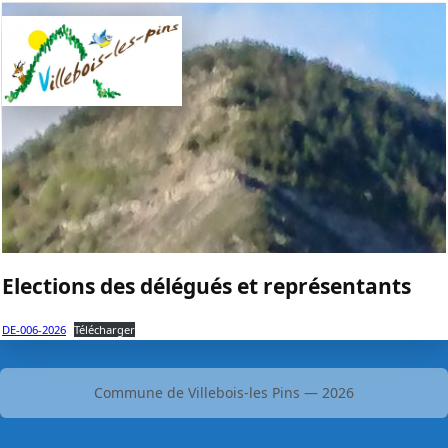
La vie communale
Les comptes rendus
Activités – vie associative
Les délibérations
Informations pratiques
Boîte à idées
Démarches administratives
Galeries photo
Contact et réseaux
Elections des délégués et représentants
DE-006-2026
Télécharger
Commune de Villebois-les Pins — 2026