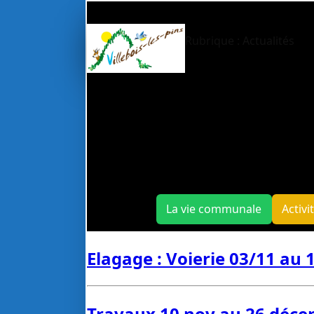
Rubrique :
Actualités
La vie communale
Activi
Elagage : Voierie 03/11 au 
Travaux 10 nov au 26 déc